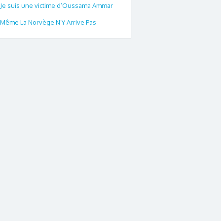
Je suis une victime d’Oussama Ammar
Même La Norvège N’Y Arrive Pas