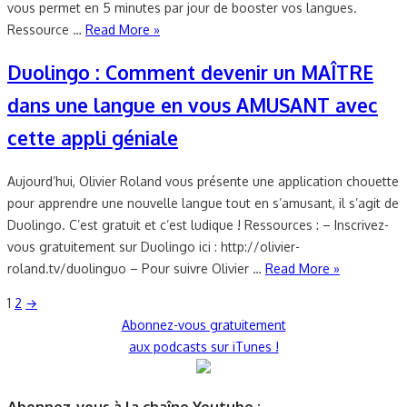
vous permet en 5 minutes par jour de booster vos langues.
Ressource …
Read More »
Duolingo : Comment devenir un MAÎTRE
dans une langue en vous AMUSANT avec
cette appli géniale
Aujourd’hui, Olivier Roland vous présente une application chouette
pour apprendre une nouvelle langue tout en s’amusant, il s’agit de
Duolingo. C’est gratuit et c’est ludique ! Ressources : – Inscrivez-
vous gratuitement sur Duolingo ici : http://olivier-
roland.tv/duolinguo – Pour suivre Olivier …
Read More »
Pagination
1
2
→
Abonnez-vous gratuitement
des
aux podcasts sur iTunes !
publications
Abonnez-vous à la chaîne Youtube :