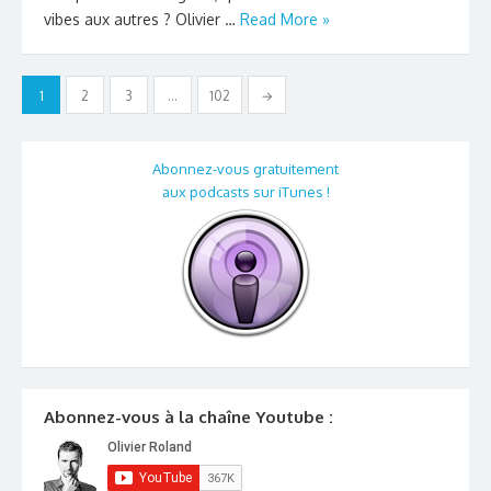
vibes aux autres ? Olivier …
Read More »
Pagination
1
2
3
…
102
→
des
publications
Abonnez-vous gratuitement
aux podcasts sur iTunes !
Abonnez-vous à la chaîne Youtube :