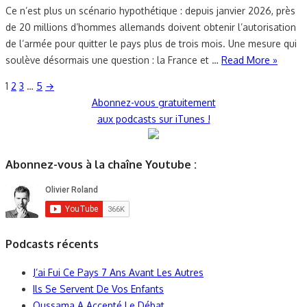
Ce n’est plus un scénario hypothétique : depuis janvier 2026, près
de 20 millions d’hommes allemands doivent obtenir l’autorisation
de l’armée pour quitter le pays plus de trois mois. Une mesure qui
soulève désormais une question : la France et …
Read More »
Pagination
1
2
3
…
5
→
Abonnez-vous gratuitement
des
aux podcasts sur iTunes !
publications
Abonnez-vous à la chaîne Youtube :
Podcasts récents
J’ai Fui Ce Pays 7 Ans Avant Les Autres
Ils Se Servent De Vos Enfants
Oussama A Accepté Le Débat