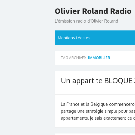
Skip
Olivier Roland Radio
to
content
L'émission radio d'Olivier Roland
Mentions Légales
TAG ARCHIVES:
IMMOBILIER
Un appart te BLOQUE 2
La France et la Belgique commenceront 
partage une stratégie simple pour basc
appartements, je sais exactement ce 