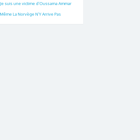
Je suis une victime d’Oussama Ammar
Même La Norvège N’Y Arrive Pas