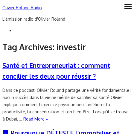
Skip
Olivier Roland Radio
ope
me
to
L'émission radio d'Olivier Roland
content
Tag Archives:
investir
Santé et Entrepreneuriat : comment
concilier les deux pour réussir ?
Dans ce podcast, Olivier Roland partage une vérité fondamentale :
aucun succès dans la vie ne mérite de sacrifier sa santé Olivier
explique comment l’exercice physique peut améliorer ta
productivité, ta concentration et ton bien-être. Lorsqu’il se trouve
à Dubaï, …
Read More »
🏢 Pourquoi je DÉTESTE l’immobilier et