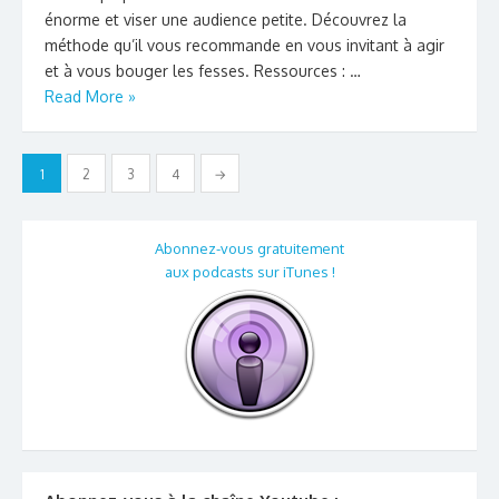
énorme et viser une audience petite. Découvrez la
méthode qu’il vous recommande en vous invitant à agir
et à vous bouger les fesses. Ressources : …
Read More »
Pagination
1
2
3
4
→
des
publications
Abonnez-vous gratuitement
aux podcasts sur iTunes !