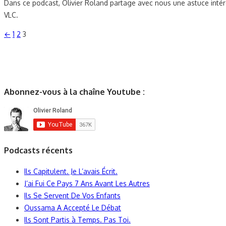
Dans ce podcast, Olivier Roland partage avec nous une astuce intére
VLC.
Pagination
←
1
2
3
des
publications
Abonnez-vous à la chaîne Youtube :
Podcasts récents
Ils Capitulent. Je L’avais Écrit.
J’ai Fui Ce Pays 7 Ans Avant Les Autres
Ils Se Servent De Vos Enfants
Oussama A Accepté Le Débat
Ils Sont Partis à Temps. Pas Toi.