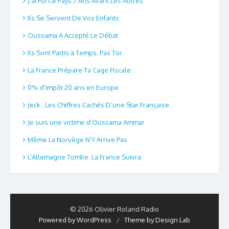
J’ai Fui Ce Pays 7 Ans Avant Les Autres
Ils Se Servent De Vos Enfants
Oussama A Accepté Le Débat
Ils Sont Partis à Temps. Pas Toi.
La France Prépare Ta Cage Fiscale
0% d’Impôt 20 ans en Europe
Jeck : Les Chiffres Cachés D’une Star Française
Je suis une victime d’Oussama Ammar
Même La Norvège N’Y Arrive Pas
L’Allemagne Tombe. La France Suivra.
© 2026 Olivier Roland Radio
Powered by WordPress
/
Theme by Design Lab