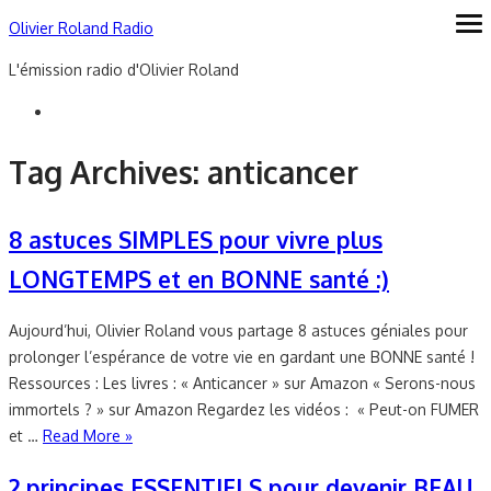
Skip
Olivier Roland Radio
ope
me
to
L'émission radio d'Olivier Roland
content
Tag Archives:
anticancer
8 astuces SIMPLES pour vivre plus
LONGTEMPS et en BONNE santé :)
Aujourd’hui, Olivier Roland vous partage 8 astuces géniales pour
prolonger l’espérance de votre vie en gardant une BONNE santé !
Ressources : Les livres : « Anticancer » sur Amazon « Serons-nous
immortels ? » sur Amazon Regardez les vidéos : « Peut-on FUMER
et …
Read More »
2 principes ESSENTIELS pour devenir BEAU,