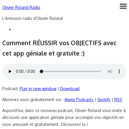
Skip
Olivier Roland Radio
ope
me
to
L'émission radio d'Olivier Roland
content
Comment RÉUSSIR vos OBJECTIFS avec
cet app géniale et gratuite :)
Podcast:
Play in new window
|
Download
Abonnez-vous gratuitement sur :
Apple Podcasts
|
Spotify
|
RSS
Aujourd’hui, dans ce nouveau podcast, Olivier Roland vous invite à
découvrir une application géniale pour accomplir vos objectifs en
vous amusant et gratuitement. Découvrez la !