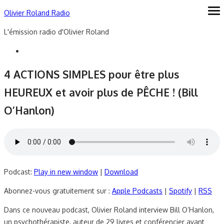
Skip
Olivier Roland Radio
ope
me
to
L'émission radio d'Olivier Roland
content
4 ACTIONS SIMPLES pour être plus
HEUREUX et avoir plus de PÊCHE ! (Bill
O’Hanlon)
Podcast:
Play in new window
|
Download
Abonnez-vous gratuitement sur :
Apple Podcasts
|
Spotify
|
RSS
Dans ce nouveau podcast, Olivier Roland interview Bill O’Hanlon,
un psychothérapiste, auteur de 29 livres et conférencier ayant