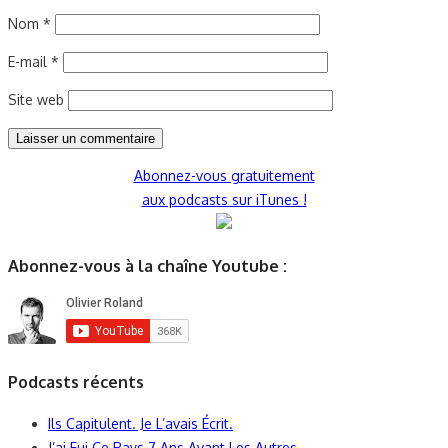
Nom
*
E-mail
*
Site web
Abonnez-vous gratuitement
aux podcasts sur iTunes !
Abonnez-vous à la chaîne Youtube :
Podcasts récents
Ils Capitulent. Je L’avais Écrit.
J’ai Fui Ce Pays 7 Ans Avant Les Autres