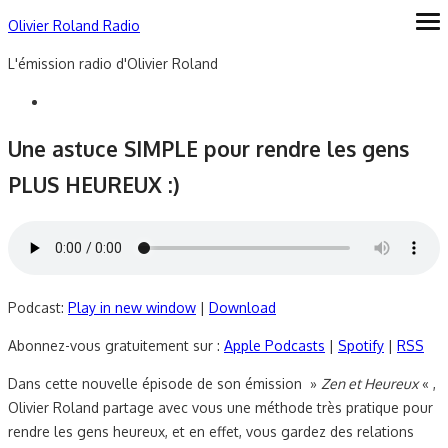
Skip
Olivier Roland Radio
ope
me
to
L'émission radio d'Olivier Roland
content
Une astuce SIMPLE pour rendre les gens
PLUS HEUREUX :)
Podcast:
Play in new window
|
Download
Abonnez-vous gratuitement sur :
Apple Podcasts
|
Spotify
|
RSS
Dans cette nouvelle épisode de son émission »
Zen et Heureux
« ,
Olivier Roland partage avec vous une méthode très pratique pour
rendre les gens heureux, et en effet, vous gardez des relations