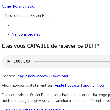
Skip
Olivier Roland Radio
to
L'émission radio d'Olivier Roland
content
Mentions Légales
Êtes vous CAPABLE de relever ce DÉFI ?!
Podcast:
Play in new window
|
Download
Abonnez-vous gratuitement sur :
Apple Podcasts
|
Spotify
|
RSS
Dans ce podcast, Olivier Roland vous invite à relever un challenge
mettre en danger pour vous vous améliorer et par conséquent deve
«
Une bonne raison d’aller à Montréal ! :)