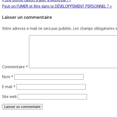
Navigation
Peut-on FUMER et être dans le DÉVELOPPEMENT PERSONNEL ?
»
de
Laisser un commentaire
l’article
Votre adresse e-mail ne sera pas publiée.
Les champs obligatoires 
Commentaire
*
Nom
*
E-mail
*
Site web