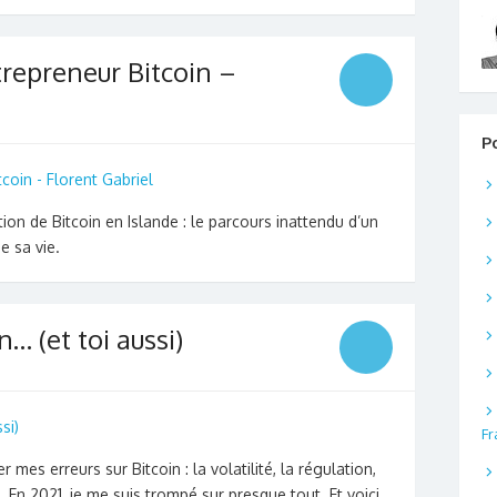
repreneur Bitcoin –
P
tion de Bitcoin en Islande : le parcours inattendu d’un
e sa vie.
n… (et toi aussi)
Fr
 mes erreurs sur Bitcoin : la volatilité, la régulation,
… En 2021, je me suis trompé sur presque tout. Et voici