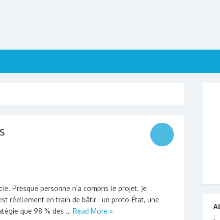
s
e. Presque personne n’a compris le projet. Je
st réellement en train de bâtir : un proto-État, une
A
ratégie que 98 % des …
Read More »
: