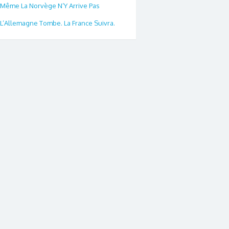
Même La Norvège N’Y Arrive Pas
L’Allemagne Tombe. La France Suivra.