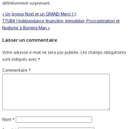
définitivement surprenant.
Navigation
«
Un Joyeux Noël et un GRAND Merci ! :)
TTUB4 ! Indépendance financière, Immobilier, Procrastination et
de
Nudisme à Burning Man
»
l’article
Laisser un commentaire
Votre adresse e-mail ne sera pas publiée.
Les champs obligatoires
sont indiqués avec
*
Commentaire
*
Nom
*