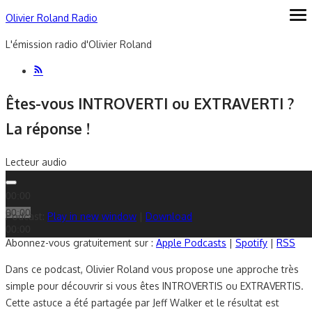
Skip
Olivier Roland Radio
ope
me
to
L'émission radio d'Olivier Roland
content
Êtes-vous INTROVERTI ou EXTRAVERTI ?
La réponse !
Lecteur audio
00:00
00:00
Podcast:
Play in new window
|
Download
00:00
Abonnez-vous gratuitement sur :
Apple Podcasts
|
Spotify
|
RSS
Dans ce podcast, Olivier Roland vous propose une approche très
simple pour découvrir si vous êtes INTROVERTIS ou EXTRAVERTIS.
Cette astuce a été partagée par Jeff Walker et le résultat est