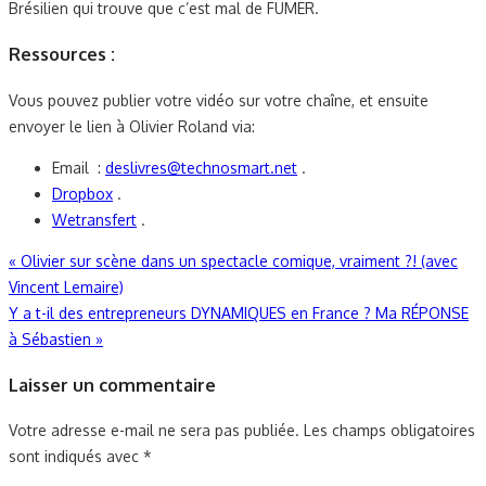
Brésilien qui trouve que c’est mal de FUMER.
Ressources :
Vous pouvez publier votre vidéo sur votre chaîne, et ensuite
envoyer le lien à Olivier Roland via:
Email :
deslivres@technosmart.net
.
Dropbox
.
Wetransfert
.
Navigation
«
Olivier sur scène dans un spectacle comique, vraiment ?! (avec
Vincent Lemaire)
de
Y a t-il des entrepreneurs DYNAMIQUES en France ? Ma RÉPONSE
l’article
à Sébastien
»
Laisser un commentaire
Votre adresse e-mail ne sera pas publiée.
Les champs obligatoires
sont indiqués avec
*