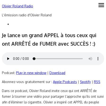
Skip
Olivier Roland Radio
ope
me
to
L'émission radio d'Olivier Roland
content
Je lance un grand APPEL à tous ceux qui
ont ARRÊTÉ de FUMER avec SUCCÈS ! :)
Podcast:
Play in new window
|
Download
Abonnez-vous gratuitement sur :
Apple Podcasts
|
Spotify
|
RSS
Dans ce podcast, Olivier Roland invite ceux qui ont ARRÊTÉ de
fumer à tourner une vidéo pour partager l’approche qu’ils ont suivi
afin d’éliminer la cigarette. Olivier a inspiré cet APPEL du peuple