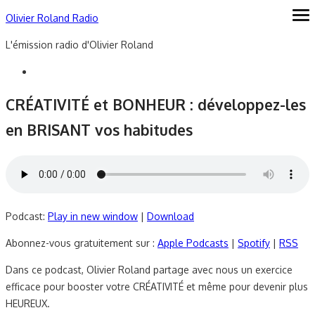
Skip
Olivier Roland Radio
ope
me
to
L'émission radio d'Olivier Roland
content
CRÉATIVITÉ et BONHEUR : développez-les
en BRISANT vos habitudes
Podcast:
Play in new window
|
Download
Abonnez-vous gratuitement sur :
Apple Podcasts
|
Spotify
|
RSS
Dans ce podcast, Olivier Roland partage avec nous un exercice
efficace pour booster votre CRÉATIVITÉ et même pour devenir plus
HEUREUX.