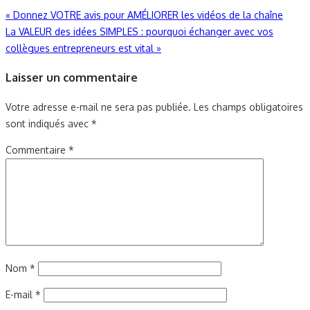
Navigation
«
Donnez VOTRE avis pour AMÉLIORER les vidéos de la chaîne
La VALEUR des idées SIMPLES : pourquoi échanger avec vos
de
collègues entrepreneurs est vital
»
l’article
Laisser un commentaire
Votre adresse e-mail ne sera pas publiée.
Les champs obligatoires
sont indiqués avec
*
Commentaire
*
Nom
*
E-mail
*