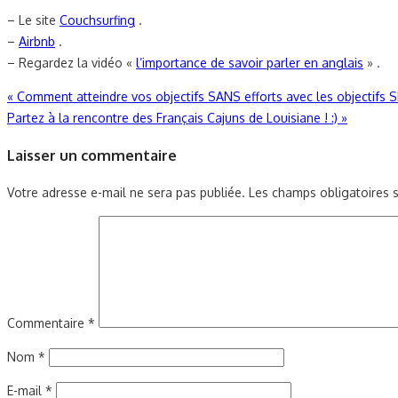
– Le site
Couchsurfing
.
–
Airbnb
.
– Regardez la vidéo «
l’importance de savoir parler en anglais
» .
Navigation
«
Comment atteindre vos objectifs SANS efforts avec les objectifs 
Partez à la rencontre des Français Cajuns de Louisiane ! :)
»
de
Laisser un commentaire
l’article
Votre adresse e-mail ne sera pas publiée.
Les champs obligatoires 
Commentaire
*
Nom
*
E-mail
*