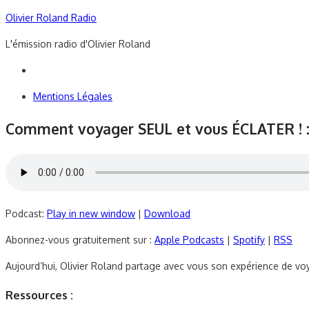
Skip
Olivier Roland Radio
to
L'émission radio d'Olivier Roland
content
Mentions Légales
Comment voyager SEUL et vous ÉCLATER ! :
Podcast:
Play in new window
|
Download
Abonnez-vous gratuitement sur :
Apple Podcasts
|
Spotify
|
RSS
Aujourd’hui, Olivier Roland partage avec vous son expérience de vo
Ressources :