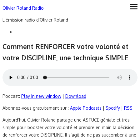
Skip
Olivier Roland Radio
ope
me
to
L'émission radio d'Olivier Roland
content
Comment RENFORCER votre volonté et
votre DISCIPLINE, une technique SIMPLE
Podcast:
Play in new window
|
Download
Abonnez-vous gratuitement sur :
Apple Podcasts
|
Spotify
|
RSS
Aujourd’hui, Olivier Roland partage une ASTUCE géniale et très
simple pour booster votre volonté et prendre en main la décision
de renforcer votre DISCIPLINE. Il s’agit de ne pas succomber à une