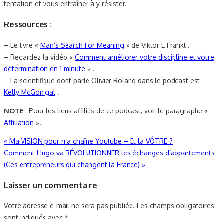
tentation et vous entraîner à y résister.
Ressources :
– Le livre «
Man’s Search For Meaning
» de Viktor E Frankl .
– Regardez la vidéo «
Comment améliorer votre discipline et votre
détermination en 1 minute
» .
– La scientifique dont parle Olivier Roland dans le podcast est
Kelly McGonigal
.
NOTE
: Pour les liens affiliés de ce podcast, voir le paragraphe «
Affiliation
».
Navigation
«
Ma VISION pour ma chaîne Youtube – Et la VÔTRE ?
Comment Hugo va RÉVOLUTIONNER les échanges d’appartements
de
(Ces entrepreneurs qui changent la France)
»
l’article
Laisser un commentaire
Votre adresse e-mail ne sera pas publiée.
Les champs obligatoires
sont indiqués avec
*