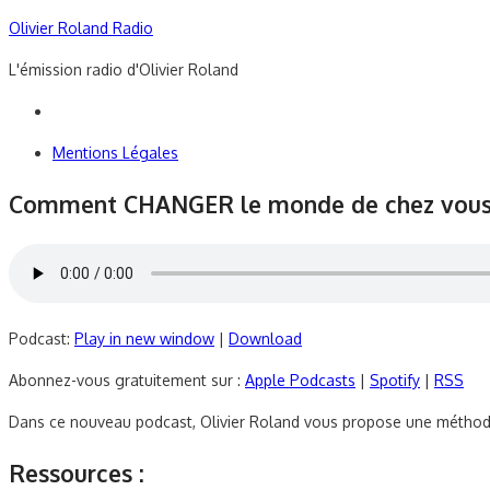
Skip
Olivier Roland Radio
to
L'émission radio d'Olivier Roland
content
Mentions Légales
Comment CHANGER le monde de chez vo
Podcast:
Play in new window
|
Download
Abonnez-vous gratuitement sur :
Apple Podcasts
|
Spotify
|
RSS
Dans ce nouveau podcast, Olivier Roland vous propose une méthode 
Ressources :