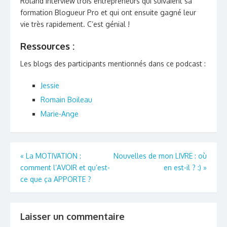
Roland interview trois entrepreneurs qui suivaient sa
formation Blogueur Pro et qui ont ensuite gagné leur
vie très rapidement. C’est génial !
Ressources :
Les blogs des participants mentionnés dans ce podcast :
Jessie
Romain Boileau
Marie-Ange
Navigation
«
La MOTIVATION :
Nouvelles de mon LIVRE : où
comment l’AVOIR et qu’est-
en est-il ? :)
»
de
ce que ça APPORTE ?
l’article
Laisser un commentaire