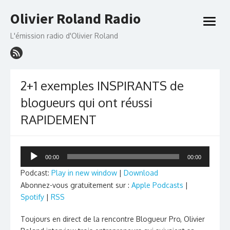
Skip
Olivier Roland Radio
to
open
content
menu
L'émission radio d'Olivier Roland
2+1 exemples INSPIRANTS de
blogueurs qui ont réussi
RAPIDEMENT
Lecteur
00:00
00:00
audio
Podcast:
Play in new window
|
Download
Abonnez-vous gratuitement sur :
Apple Podcasts
|
Spotify
|
RSS
Toujours en direct de la rencontre Blogueur Pro, Olivier