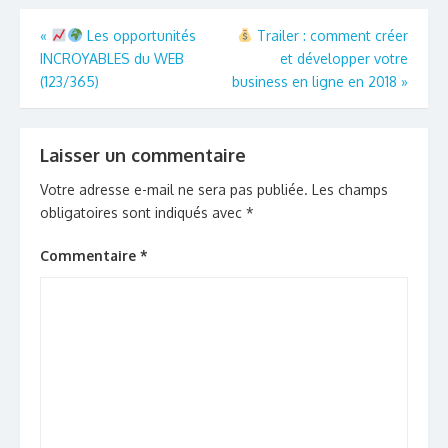
Navigation
«
Les opportunités
Trailer : comment créer
INCROYABLES du WEB
et développer votre
de
(123/365)
business en ligne en 2018
»
l’article
Laisser un commentaire
Votre adresse e-mail ne sera pas publiée.
Les champs
obligatoires sont indiqués avec
*
Commentaire
*