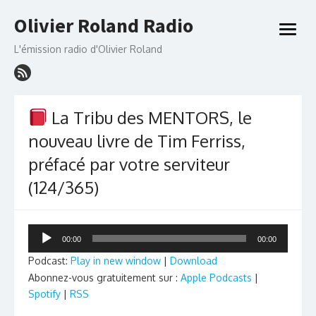
Skip
Olivier Roland Radio
to
open
content
menu
L'émission radio d'Olivier Roland
La Tribu des MENTORS, le
nouveau livre de Tim Ferriss,
préfacé par votre serviteur
(124/365)
Lecteur
00:00
00:00
audio
Podcast:
Play in new window
|
Download
Abonnez-vous gratuitement sur :
Apple Podcasts
|
Spotify
|
RSS