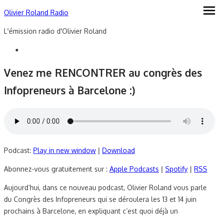
Skip
Olivier Roland Radio
ope
me
to
L'émission radio d'Olivier Roland
content
Venez me RENCONTRER au congrès des
Infopreneurs à Barcelone :)
Podcast:
Play in new window
|
Download
Abonnez-vous gratuitement sur :
Apple Podcasts
|
Spotify
|
RSS
Aujourd’hui, dans ce nouveau podcast, Olivier Roland vous parle
du Congrès des Infopreneurs qui se déroulera les 13 et 14 juin
prochains à Barcelone, en expliquant c’est quoi déjà un