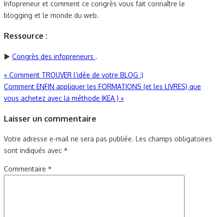
Infopreneur et comment ce congrès vous fait connaître le
blogging et le monde du web.
Ressource :
►
Congrès des infopreneurs
.
Navigation
«
Comment TROUVER l’idée de votre BLOG :)
Comment ENFIN appliquer les FORMATIONS (et les LIVRES) que
de
vous achetez avec la méthode IKEA )
»
l’article
Laisser un commentaire
Votre adresse e-mail ne sera pas publiée.
Les champs obligatoires
sont indiqués avec
*
Commentaire
*