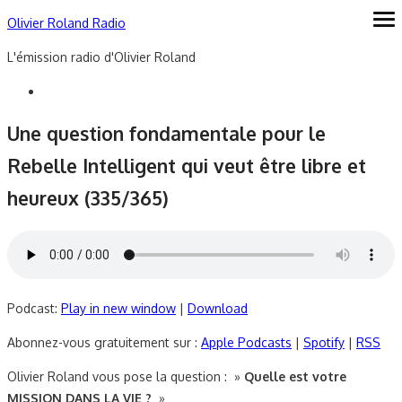
Skip
Olivier Roland Radio
ope
me
to
L'émission radio d'Olivier Roland
content
Une question fondamentale pour le
Rebelle Intelligent qui veut être libre et
heureux (335/365)
Podcast:
Play in new window
|
Download
Abonnez-vous gratuitement sur :
Apple Podcasts
|
Spotify
|
RSS
Olivier Roland vous pose la question : »
Quelle est votre
MISSION DANS LA VIE ?
»