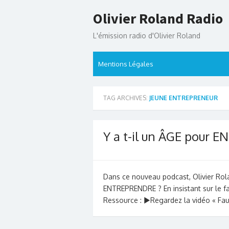
Skip
Olivier Roland Radio
to
content
L'émission radio d'Olivier Roland
Mentions Légales
TAG ARCHIVES:
JEUNE ENTREPRENEUR
Y a t-il un ÂGE pour
Dans ce nouveau podcast, Olivier Rola
ENTREPRENDRE ? En insistant sur le fa
Ressource : ►Regardez la vidéo « 