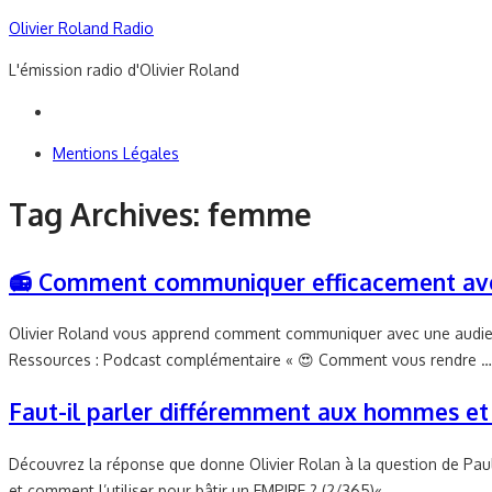
Skip
Olivier Roland Radio
to
L'émission radio d'Olivier Roland
content
Mentions Légales
Tag Archives:
femme
📻 Comment communiquer efficacement ave
Olivier Roland vous apprend comment communiquer avec une audience
Ressources : Podcast complémentaire « 😍 Comment vous rendre 
Faut-il parler différemment aux hommes et
Découvrez la réponse que donne Olivier Rolan à la question de Pau
et comment l’utiliser pour bâtir un EMPIRE ? (2/365)«