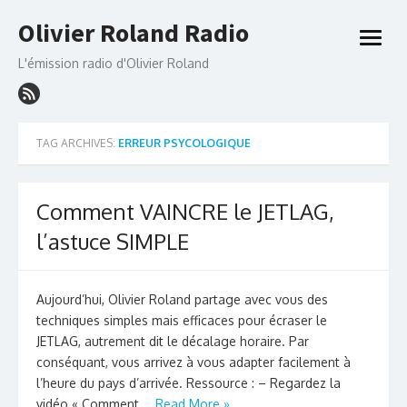
Skip
Olivier Roland Radio
to
open
content
menu
L'émission radio d'Olivier Roland
TAG ARCHIVES:
ERREUR PSYCOLOGIQUE
Comment VAINCRE le JETLAG,
l’astuce SIMPLE
Aujourd’hui, Olivier Roland partage avec vous des
techniques simples mais efficaces pour écraser le
JETLAG, autrement dit le décalage horaire. Par
conséquant, vous arrivez à vous adapter facilement à
l’heure du pays d’arrivée. Ressource : – Regardez la
vidéo « Comment …
Read More »