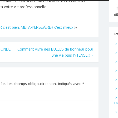
la décision : PERSÉVÉRER ou RENONCER. Les conseils
era votre vie professionnelle.
 c’est bien, MÉTA-PERSÉVÉRER c’est mieux !
«
P
 MONDE
Comment vivre des BULLES de bonheur pour
une vie plus INTENSE :)
»
iée.
Les champs obligatoires sont indiqués avec
*
Fr