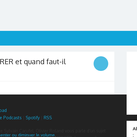
RER et quand faut-il
oad
e Podcasts
|
Spotify
|
RSS
A
e Sylvain Carufel, Olivier Roland vous parle d’un sujet
:
menter ou diminuer le volume.