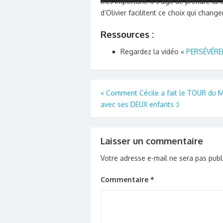
très important. Il s’agit de prendre 
d’Olivier facilitent ce choix qui chang
Ressources :
Regardez la vidéo «
PERSÉVÉRER
Navigation
«
Comment Cécile a fait le TOUR du
avec ses DEUX enfants :)
de
l’article
Laisser un commentaire
Votre adresse e-mail ne sera pas publ
Commentaire
*