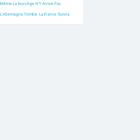
Même La Norvège N’Y Arrive Pas
L’Allemagne Tombe. La France Suivra.