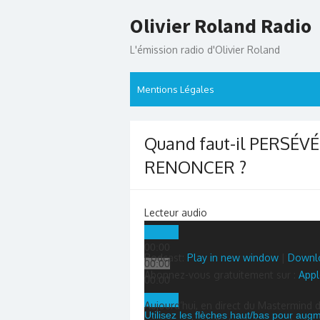
Skip
Olivier Roland Radio
to
content
L'émission radio d'Olivier Roland
Mentions Légales
Quand faut-il PERSÉVÉ
RENONCER ?
Lecteur audio
00:00
Podcast:
Play in new window
|
Downl
00:00
Abonnez-vous gratuitement sur :
Appl
00:00
Aujourd’hui, en direct du Mastermind d
Utilisez les flèches haut/bas pour aug