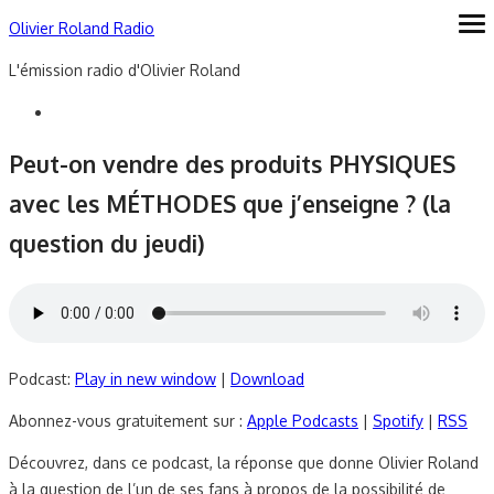
Skip
Olivier Roland Radio
ope
me
to
L'émission radio d'Olivier Roland
content
Peut-on vendre des produits PHYSIQUES
avec les MÉTHODES que j’enseigne ? (la
question du jeudi)
Podcast:
Play in new window
|
Download
Abonnez-vous gratuitement sur :
Apple Podcasts
|
Spotify
|
RSS
Découvrez, dans ce podcast, la réponse que donne Olivier Roland
à la question de l’un de ses fans à propos de la possibilité de