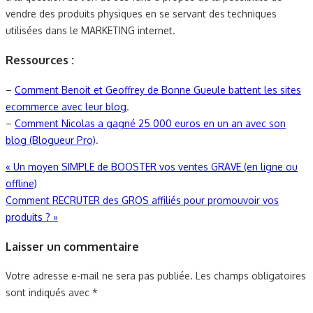
vendre des produits physiques en se servant des techniques
utilisées dans le MARKETING internet.
Ressources :
–
Comment Benoit et Geoffrey de Bonne Gueule battent les sites
ecommerce avec leur blog
.
–
Comment Nicolas a gagné 25 000 euros en un an avec son
blog (Blogueur Pro)
.
Navigation
«
Un moyen SIMPLE de BOOSTER vos ventes GRAVE (en ligne ou
offline)
de
Comment RECRUTER des GROS affiliés pour promouvoir vos
l’article
produits ?
»
Laisser un commentaire
Votre adresse e-mail ne sera pas publiée.
Les champs obligatoires
sont indiqués avec
*