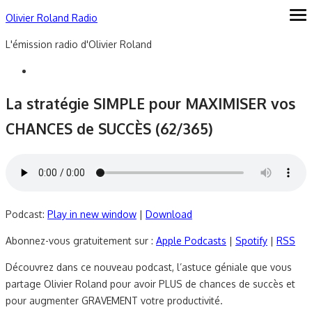
Skip
Olivier Roland Radio
ope
me
to
L'émission radio d'Olivier Roland
content
La stratégie SIMPLE pour MAXIMISER vos
CHANCES de SUCCÈS (62/365)
Podcast:
Play in new window
|
Download
Abonnez-vous gratuitement sur :
Apple Podcasts
|
Spotify
|
RSS
Découvrez dans ce nouveau podcast, l’astuce géniale que vous
partage Olivier Roland pour avoir PLUS de chances de succès et
pour augmenter GRAVEMENT votre productivité.