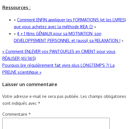
Ressources :
«
Comment ENFIN appliquer les FORMATIONS (et les LIVRES)
que vous achetez avec la méthode IKEA 🙂
«
«
4 + 1 films GÉNIAUX pour sa MOTIVATION, son
DEVELOPPEMENT PERSONNEL et (aussi) sa RELAXATION !
«
Navigation
«
Comment ENLEVER vos PANTOUFLES en CIMENT pour vous
RÉALISER (61/365)
de
Pourquoi lire régulièrement fait vivre plus LONGTEMPS ?! La
l’article
PREUVE scientifique
»
Laisser un commentaire
Votre adresse e-mail ne sera pas publiée.
Les champs obligatoires
sont indiqués avec
*
Commentaire
*