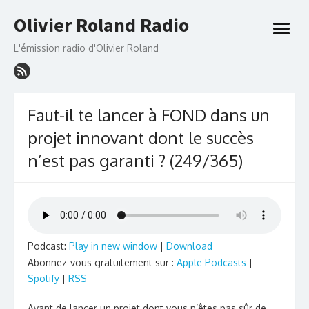
Skip
Olivier Roland Radio
to
open
content
menu
L'émission radio d'Olivier Roland
Faut-il te lancer à FOND dans un
projet innovant dont le succès
n’est pas garanti ? (249/365)
Podcast:
Play in new window
|
Download
Abonnez-vous gratuitement sur :
Apple Podcasts
|
Spotify
|
RSS
Avant de lancer un projet dont vous n’êtes pas sûr de