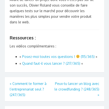
son succès, Olivier Roland vous conseille de faire
quelques tests sur le marché pour découvrir les
manières les plus simples pour vendre votre produit
dans le web.
Ressources :
Les vidéos complémentaires :
«
Posez-moi toutes vos questions !
(115/365)
«
«
Quand faut-il vous lancer ? (217/365)
«
Navigation
«
Comment te former à
Peux-tu lancer un blog avec
l’entreprenariat seul ?
le crowdfunding ? (248/365)
de
(247/365)
»
l’article