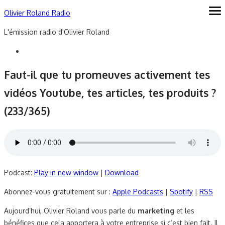
Skip
Olivier Roland Radio
ope
me
to
L'émission radio d'Olivier Roland
content
Faut-il que tu promeuves activement tes
vidéos Youtube, tes articles, tes produits ?
(233/365)
Podcast:
Play in new window
|
Download
Abonnez-vous gratuitement sur :
Apple Podcasts
|
Spotify
|
RSS
Aujourd’hui, Olivier Roland vous parle du
marketing
et les
bénéfices que cela apportera à votre entreprise si c’est bien fait. Il