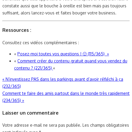
constate aussi que le bouche à oreille est bien mais pas toujours
suffisant, alors lancez-vous et faites bouger votre business.
Ressources :
Consultez ces vidéos complémentaires :
«
Posez-moi toutes vos questions ! 🙂 (115/365) »
«
Comment créer du contenu gratuit quand vous vendez du
contenu ? (221/365)
«
Navigation
«
N’investissez PAS dans les parkings avant d’avoir réfléchi à ça
(232/365)
de
Comment te faire des amis partout dans le monde très rapidement
l’article
(234/365)
»
Laisser un commentaire
Votre adresse e-mail ne sera pas publiée.
Les champs obligatoires