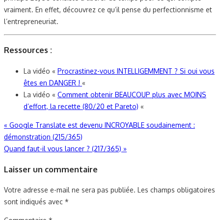
vraiment. En effet, découvrez ce qu’il pense du perfectionnisme et
l’entrepreneuriat.
Ressources :
La vidéo «
Procrastinez-vous INTELLIGEMMENT ? Si oui vous
êtes en DANGER !
«
La vidéo «
Comment obtenir BEAUCOUP plus avec MOINS
d’effort, la recette (80/20 et Pareto)
«
Navigation
«
Google Translate est devenu INCROYABLE soudainement :
démonstration (215/365)
de
Quand faut-il vous lancer ? (217/365)
»
l’article
Laisser un commentaire
Votre adresse e-mail ne sera pas publiée.
Les champs obligatoires
sont indiqués avec
*