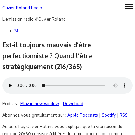
Skip
Olivier Roland Radio
ope
me
to
L'émission radio d'Olivier Roland
content
Est-il toujours mauvais d’être
perfectionniste ? Quand l’être
stratégiquement (216/365)
Podcast:
Play in new window
|
Download
Abonnez-vous gratuitement sur :
Apple Podcasts
|
Spotify
|
RSS
Aujourd’hui, Olivier Roland vous explique que la vrai raison du
principe
20/80
consiste à libérer du temps pour ce qui compte