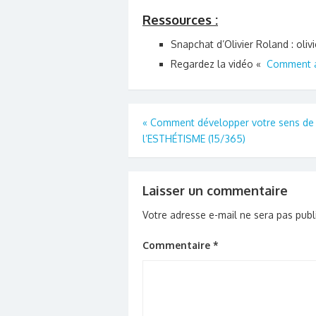
Ressources :
Snapchat d’Olivier Roland : oliv
Regardez la vidéo «
Comment av
Navigation
«
Comment développer votre sens de
l’ESTHÉTISME (15/365)
de
l’article
Laisser un commentaire
Votre adresse e-mail ne sera pas publ
Commentaire
*