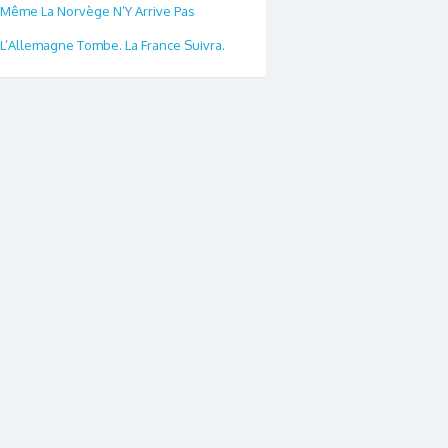
Même La Norvège N’Y Arrive Pas
L’Allemagne Tombe. La France Suivra.