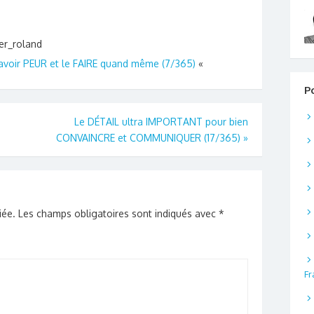
le
volume.
ier_roland
oir PEUR et le FAIRE quand même (7/365)
«
P
Le DÉTAIL ultra IMPORTANT pour bien
CONVAINCRE et COMMUNIQUER (17/365)
»
iée.
Les champs obligatoires sont indiqués avec
*
Fr