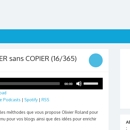
R sans COPIER (16/365)
Utilisez
00:00
les
oad
flèches
e Podcasts
|
Spotify
|
RSS
haut/bas
pour
les méthodes que vous propose Olivier Roland pour
augmenter
enu pour vos blogs ainsi que des idées pour enrichir
ou
A
diminuer
: