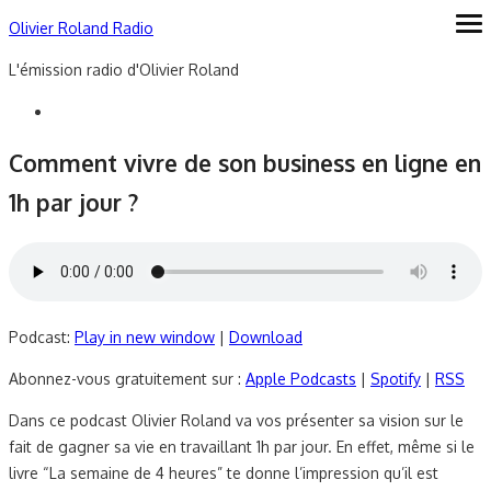
Skip
Olivier Roland Radio
ope
me
to
L'émission radio d'Olivier Roland
content
Comment vivre de son business en ligne en
1h par jour ?
Podcast:
Play in new window
|
Download
Abonnez-vous gratuitement sur :
Apple Podcasts
|
Spotify
|
RSS
Dans ce podcast Olivier Roland va vos présenter sa vision sur le
fait de gagner sa vie en travaillant 1h par jour. En effet, même si le
livre “La semaine de 4 heures” te donne l’impression qu’il est