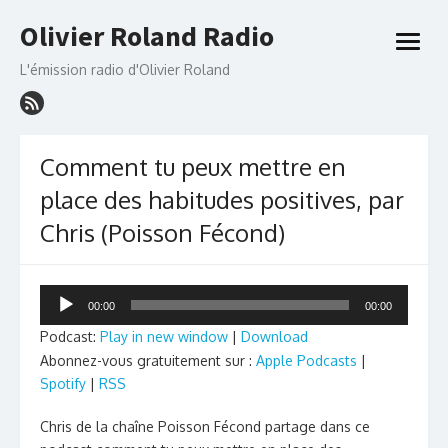
Skip
Olivier Roland Radio
to
open
content
menu
L'émission radio d'Olivier Roland
Comment tu peux mettre en
place des habitudes positives, par
Chris (Poisson Fécond)
Lecteur
00:00
00:00
audio
Podcast:
Play in new window
|
Download
Abonnez-vous gratuitement sur :
Apple Podcasts
|
Spotify
|
RSS
Chris de la chaîne Poisson Fécond partage dans ce