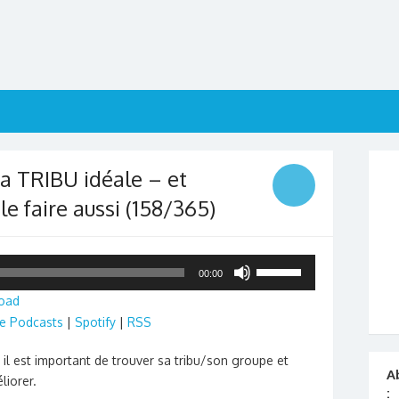
a TRIBU idéale – et
 faire aussi (158/365)
Utilisez
00:00
les
oad
flèches
e Podcasts
|
Spotify
|
RSS
haut/bas
pour
 il est important de trouver sa tribu/son groupe et
augmenter
A
iorer.
ou
: