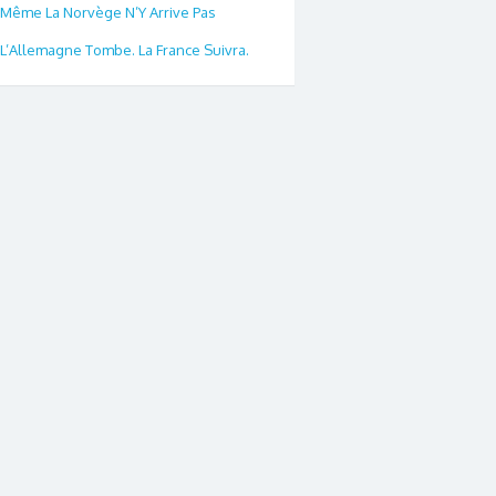
Même La Norvège N’Y Arrive Pas
L’Allemagne Tombe. La France Suivra.