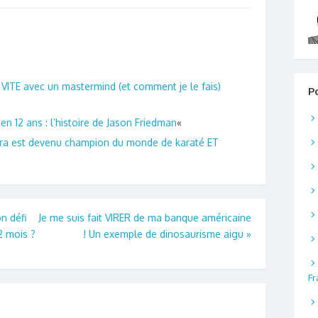
diminuer
le
volume.
VITE avec un mastermind (et comment je le fais)
P
en 12 ans : l’histoire de Jason Friedman
«
ra est devenu champion du monde de karaté ET
n défi
Je me suis fait VIRER de ma banque américaine
2 mois ?
! Un exemple de dinosaurisme aigu
»
Fr