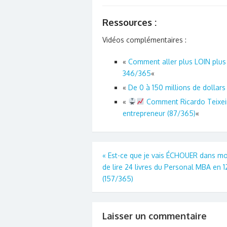
Ressources :
Vidéos complémentaires :
«
Comment aller plus LOIN plus 
346/365
«
«
De 0 à 150 millions de dollars 
«
Comment Ricardo Teixei
entrepreneur (87/365)
«
Navigation
«
Est-ce que je vais ÉCHOUER dans mo
de lire 24 livres du Personal MBA en 1
de
(157/365)
l’article
Laisser un commentaire