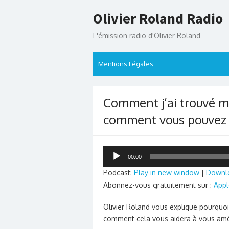
Skip
Olivier Roland Radio
to
content
L'émission radio d'Olivier Roland
Mentions Légales
Comment j’ai trouvé m
comment vous pouvez le
Lecteur
00:00
audio
Podcast:
Play in new window
|
Downl
Abonnez-vous gratuitement sur :
Appl
Olivier Roland vous explique pourquoi
comment cela vous aidera à vous amél