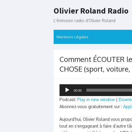
Skip
Olivier Roland Radio
to
content
L'émission radio d'Olivier Roland
Mentions Légales
Comment ÉCOUTER les
CHOSE (sport, voiture, 
Lecteur
00:00
audio
Podcast:
Play in new window
|
Downl
Abonnez-vous gratuitement sur :
Appl
Aujourd’hui, Olivier Roland vous prop
tout en s’engageant à faire d’autre tâ