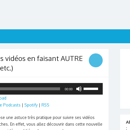
 vidéos en faisant AUTRE
etc.)
Utilisez
00:00
les
oad
flèches
e Podcasts
|
Spotify
|
RSS
haut/bas
pour
ose une astuce très pratique pour suivre ses vidéos
augmenter
A
ches. En effet, vous allez découvrir dans cette nouvelle
ou
: