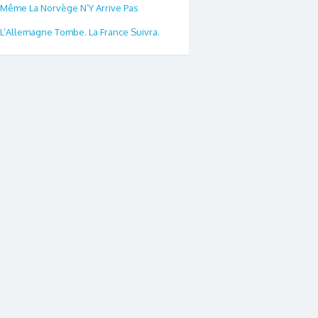
Même La Norvège N’Y Arrive Pas
L’Allemagne Tombe. La France Suivra.