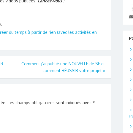
es vidéos publiées.
Lancez-vous !
diminuer
le
volume.
s.
er du temps à partir de rien (avec les activités en
P
IR
Comment j’ai publié une NOUVELLE de SF et
comment RÉUSSIR votre projet
»
iée.
Les champs obligatoires sont indiqués avec
*
Fr