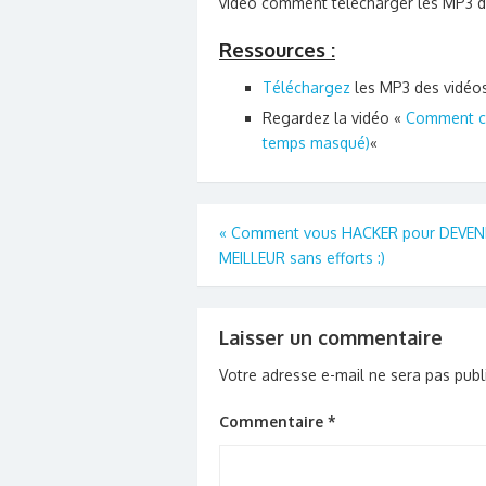
vidéo comment télécharger les MP3 d
Ressources :
Téléchargez
les MP3 des vidéo
Regardez la vidéo «
Comment cré
temps masqué)
«
Navigation
«
Comment vous HACKER pour DEVEN
MEILLEUR sans efforts :)
de
l’article
Laisser un commentaire
Votre adresse e-mail ne sera pas publ
Commentaire
*