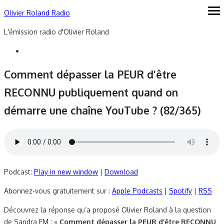
Skip
Olivier Roland Radio
ope
me
to
L'émission radio d'Olivier Roland
content
Comment dépasser la PEUR d’être
RECONNU publiquement quand on
démarre une chaîne YouTube ? (82/365)
Podcast:
Play in new window
|
Download
Abonnez-vous gratuitement sur :
Apple Podcasts
|
Spotify
|
RSS
Découvrez la réponse qu’a proposé Olivier Roland à la question
de Sandra FM : «
Comment dépasser la PEUR d’être RECONNU