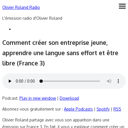
Skip
Olivier Roland Radio
ope
me
to
L'émission radio d'Olivier Roland
content
Comment créer son entreprise jeune,
apprendre une langue sans effort et être
libre (France 3)
Podcast:
Play in new window
|
Download
Abonnez-vous gratuitement sur :
Apple Podcasts
|
Spotify
|
RSS
Olivier Roland partage avec vous son apparition dans une
émission sur France 3. En fait, il vous y explique comment créer un