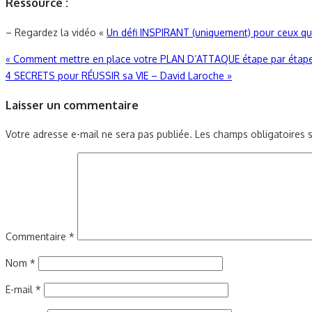
Ressource :
– Regardez la vidéo «
Un défi INSPIRANT (uniquement) pour ceux q
Navigation
«
Comment mettre en place votre PLAN D’ATTAQUE étape par étape
4 SECRETS pour RÉUSSIR sa VIE – David Laroche
»
de
Laisser un commentaire
l’article
Votre adresse e-mail ne sera pas publiée.
Les champs obligatoires 
Commentaire
*
Nom
*
E-mail
*