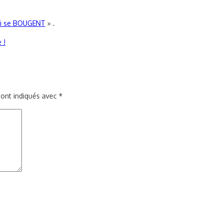
ui se BOUGENT
» .
 !
sont indiqués avec
*