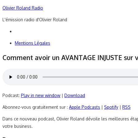
Skip
Olivier Roland Radio
to
L'émission radio d'Olivier Roland
content
Mentions Légales
Comment avoir un AVANTAGE INJUSTE sur vo
Podcast:
Play in new window
|
Download
Abonnez-vous gratuitement sur :
Apple Podcasts
|
Spotify
|
RSS
Dans ce nouveau podcast, Olivier Roland dévoile les meilleures étap
votre business.