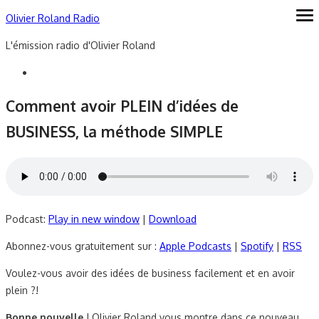
Skip
Olivier Roland Radio
ope
me
to
L'émission radio d'Olivier Roland
content
Comment avoir PLEIN d’idées de
BUSINESS, la méthode SIMPLE
Podcast:
Play in new window
|
Download
Abonnez-vous gratuitement sur :
Apple Podcasts
|
Spotify
|
RSS
Voulez-vous avoir des idées de business facilement et en avoir
plein ?!
Bonne nouvelle
! Olivier Roland vous montre dans ce nouveau