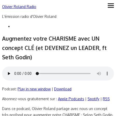
Skip
Olivier Roland Radio
ope
me
to
L'émission radio d'Olivier Roland
content
Augmentez votre CHARISME avec UN
concept CLÉ (et DEVENEZ un LEADER, ft
Seth Godin)
Podcast:
Play in new window
|
Download
Abonnez-vous gratuitement sur :
Apple Podcasts
|
Spotify
|
RSS
Dans ce podcast, Olivier Roland partage avec nous un concept
très profond pour augmenter notre CHARISME : Selon Seth Godin,