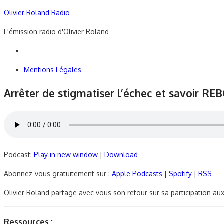
Skip
Olivier Roland Radio
to
L'émission radio d'Olivier Roland
content
Mentions Légales
Arrêter de stigmatiser l’échec et savoir RE
Podcast:
Play in new window
|
Download
Abonnez-vous gratuitement sur :
Apple Podcasts
|
Spotify
|
RSS
Olivier Roland partage avec vous son retour sur sa participation au
Ressources :