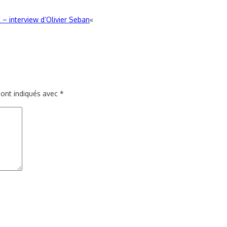
 interview d’Olivier Seban
«
sont indiqués avec
*