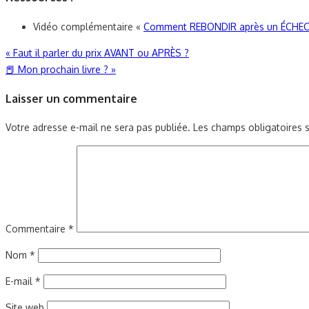
Vidéo complémentaire «
Comment REBONDIR après un ÉCHEC –
Navigation
«
Faut il parler du prix AVANT ou APRÈS ?
📕 Mon prochain livre ?
»
de
Laisser un commentaire
l’article
Votre adresse e-mail ne sera pas publiée.
Les champs obligatoires 
Commentaire
*
Nom
*
E-mail
*
Site web