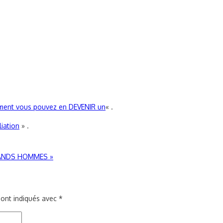
mment vous pouvez en DEVENIR un
« .
iliation
» .
 GRANDS HOMMES
»
sont indiqués avec
*