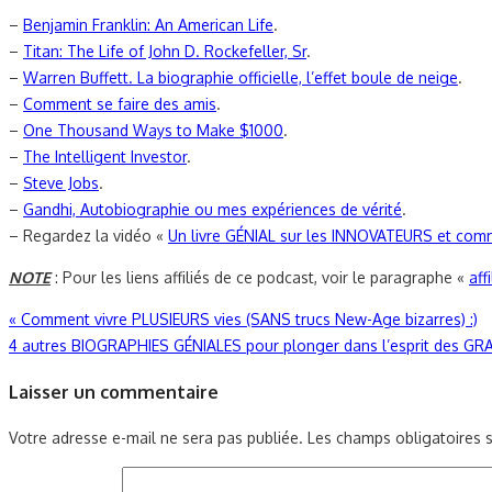
–
Benjamin Franklin: An American Life
.
–
Titan: The Life of John D. Rockefeller, Sr
.
–
Warren Buffett. La biographie officielle, l’effet boule de neige
.
–
Comment se faire des amis
.
–
One Thousand Ways to Make $1000
.
–
The Intelligent Investor
.
–
Steve Jobs
.
–
Gandhi, Autobiographie ou mes expériences de vérité
.
– Regardez la vidéo «
Un livre GÉNIAL sur les INNOVATEURS et co
NOTE
: Pour les liens affiliés de ce podcast, voir le paragraphe «
aff
Navigation
«
Comment vivre PLUSIEURS vies (SANS trucs New-Age bizarres) :)
4 autres BIOGRAPHIES GÉNIALES pour plonger dans l’esprit des
de
Laisser un commentaire
l’article
Votre adresse e-mail ne sera pas publiée.
Les champs obligatoires 