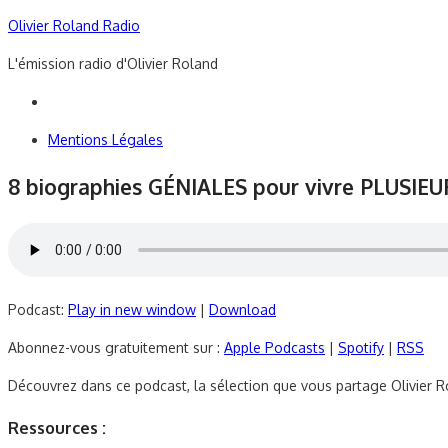
Skip
Olivier Roland Radio
to
L'émission radio d'Olivier Roland
content
Mentions Légales
8 biographies GÉNIALES pour vivre PLUSIEU
Podcast:
Play in new window
|
Download
Abonnez-vous gratuitement sur :
Apple Podcasts
|
Spotify
|
RSS
Découvrez dans ce podcast, la sélection que vous partage Olivier R
Ressources :