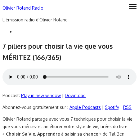
Skip
Olivier Roland Radio
ope
me
to
L'émission radio d'Olivier Roland
content
7 piliers pour choisir la vie que vous
MÉRITEZ (166/365)
Podcast:
Play in new window
|
Download
Abonnez-vous gratuitement sur :
Apple Podcasts
|
Spotify
|
RSS
Olivier Roland partage avec vous 7 techniques pour choisir la vie
que vous méritez et améliorer votre style de vie, tirées du livre
«
Choisir Sa Vie
,
Apprendre à saisir sa chance
» de Tal Ben-