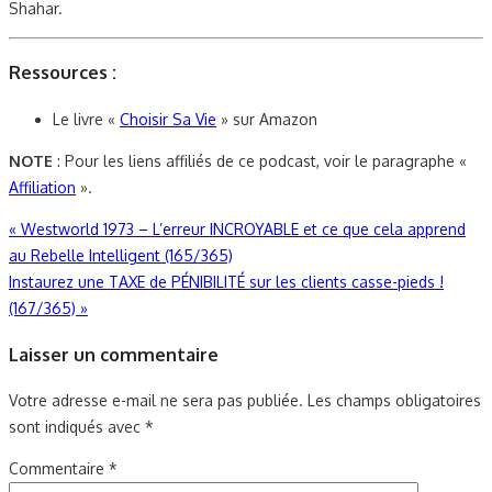
Shahar.
Ressources :
Le livre «
Choisir Sa Vie
» sur Amazon
NOTE
: Pour les liens affiliés de ce podcast, voir le paragraphe «
Affiliation
».
Navigation
«
Westworld 1973 – L’erreur INCROYABLE et ce que cela apprend
au Rebelle Intelligent (165/365)
de
Instaurez une TAXE de PÉNIBILITÉ sur les clients casse-pieds !
l’article
(167/365)
»
Laisser un commentaire
Votre adresse e-mail ne sera pas publiée.
Les champs obligatoires
sont indiqués avec
*
Commentaire
*