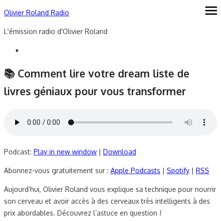
Skip
Olivier Roland Radio
ope
me
to
L'émission radio d'Olivier Roland
content
📚 Comment lire votre dream liste de
livres géniaux pour vous transformer
Podcast:
Play in new window
|
Download
Abonnez-vous gratuitement sur :
Apple Podcasts
|
Spotify
|
RSS
Aujourd’hui, Olivier Roland vous explique sa technique pour nourrir
son cerveau et avoir accès à des cerveaux très intelligents à des
prix abordables. Découvrez l’astuce en question !