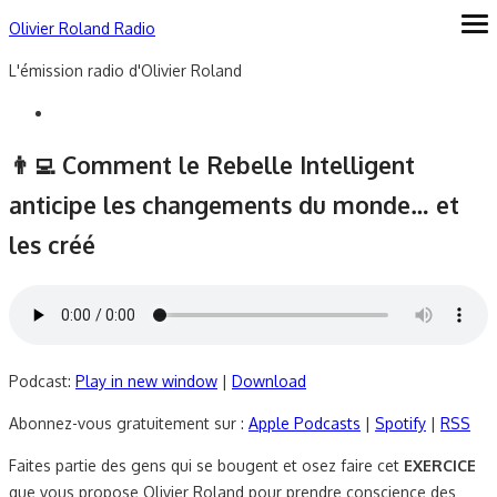
Skip
Olivier Roland Radio
ope
me
to
L'émission radio d'Olivier Roland
content
👨‍💻 Comment le Rebelle Intelligent
anticipe les changements du monde… et
les créé
Podcast:
Play in new window
|
Download
Abonnez-vous gratuitement sur :
Apple Podcasts
|
Spotify
|
RSS
Faites partie des gens qui se bougent et osez faire cet
EXERCICE
que vous propose Olivier Roland pour prendre conscience des