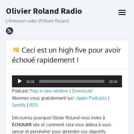
Skip
Olivier Roland Radio
to
open
content
menu
L'émission radio d'Olivier Roland
Ceci est un high five pour avoir
échoué rapidement !
Lecteur
00:00
00:00
audio
Podcast:
Play in new window
|
Download
Abonnez-vous gratuitement sur :
Apple Podcasts
|
Spotify
|
RSS
Découvrez pourquoi Olivier Roland vous invite à
ÉCHOUER
vite et comment cela vous aidera à vous
lancer et persévérer pour atteindre vos objectifs.